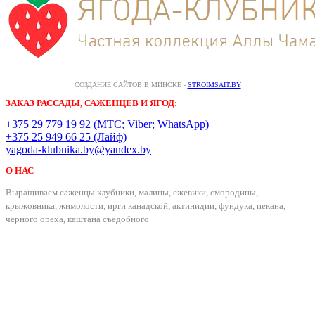
СОЗДАНИЕ САЙТОВ В МИНСКЕ -
STROIMSAIT.BY
ЗАКАЗ РАССАДЫ, САЖЕНЦЕВ И ЯГОД:
+375 29 779 19 92 (МТС; Viber; WhatsApp)
+375 25 949 66 25 (Лайф)
yagoda-klubnika.by@yandex.by
О НАС
Выращиваем саженцы клубники, малины, ежевики, смородины,
крыжовника, жимолости, ирги канадской, актинидии, фундука, пекана,
черного ореха, каштана съедобного