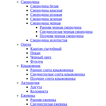
Смородина
Смородина белая
Смородина красная
Смородина розовая
Смородина зеленая
Смородина черная
Ранняя черная смородина
Среднеспелая черная смородина
Поздняя черная смородина
Смородина золотистая
Орехи
Каштан съедобный
Пекан
Черный орех
Фундук
Крыжовник
Ранние сорта крыжовника
Среднеспелые сорта крыжовника
Поздние сорта крыжовника
Актинидия
Аргута
Коломикта
Ежевика
Ранняя ежевика
Среднеспелая ежевика