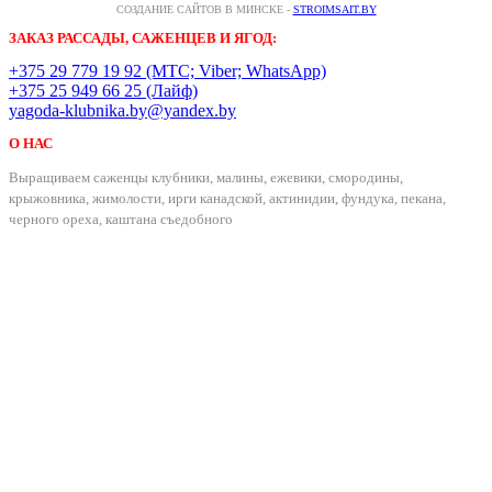
СОЗДАНИЕ САЙТОВ В МИНСКЕ -
STROIMSAIT.BY
ЗАКАЗ РАССАДЫ, САЖЕНЦЕВ И ЯГОД:
+375 29 779 19 92 (МТС; Viber; WhatsApp)
+375 25 949 66 25 (Лайф)
yagoda-klubnika.by@yandex.by
О НАС
Выращиваем саженцы клубники, малины, ежевики, смородины,
крыжовника, жимолости, ирги канадской, актинидии, фундука, пекана,
черного ореха, каштана съедобного