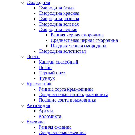
Смородина
Смородина белая
Смородина красная
Смородина розовая
Смородина зеленая
Смородина черная
Ранняя черная смородина
Среднеспелая черная смородина
Поздняя черная смородина
Смородина золотистая
Орехи
Каштан съедобный
Пекан
Черный орех
Фундук
Крыжовник
Ранние сорта крыжовника
Среднеспелые сорта крыжовника
Поздние сорта крыжовника
Актинидия
Аргута
Коломикта
Ежевика
Ранняя ежевика
Среднеспелая ежевика